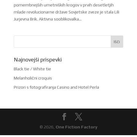
pomembnejših umetniških krogov v prvih desetletjih
mlade revolucionarne države Sovjetske zveze je stala Lili
Jurjevna Brik. Aktivna sooblikovalka...
Najnovejši prispevki
Black tie / White tie
Melanholični croquis
Prizori s fotografiranja Casino and Hotel Perla
© 2026,
One Fiction Factory