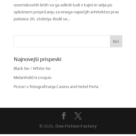
osemdesetih letih so ga odkrili tudi v tujini in velja po
splošnem prepričanju za enega največjih arhitektov prve
polovice 20. stoletja. Rodil se...
Najnovejši prispevki
Black tie / White tie
Melanholični croquis
Prizori s fotografiranja Casino and Hotel Perla
© 2026,
One Fiction Factory